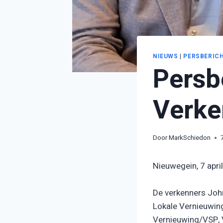
NIEUWS
|
PERSBERIC
Persb
Verke
Door
MarkSchiedon
Nieuwegein, 7 apri
De verkenners John
Lokale Vernieuwin
Vernieuwing/VSP, V