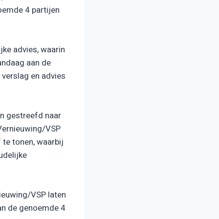
oemde 4 partijen
ke advies, waarin
vandaag aan de
verslag en advies
en gestreefd naar
e Vernieuwing/VSP
te tonen, waarbij
udelijke
ieuwing/VSP laten
 van de genoemde 4