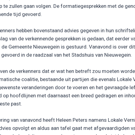
p te zullen gaan volgen. De formatiegesprekken met de gen
ende tijd gevoerd.
nners hebben bovenstaand advies gegeven in hun schriftelij
slag van de verkennende gesprekken is gedaan, dat eerder 
de Gemeente Nieuwegein is gestuurd. Vanavond is over dit 
gevoerd in de raadzaal van het Stadshuis van Nieuwegein.
ijven de verkenners dat er wat hen betreft zou moeten word
atische coalitie, bestaande uit partijen die evenals Lokal
gewenste veranderingen door te voeren en het gevraagde lef 
d op hoofdlijnen met daarnaast een breed gedragen en inho
este past.
ering van vanavond heeft Heleen Peters namens Lokale Vern
advies opvolgt en aldus aan tafel gaat met afgevaardigden