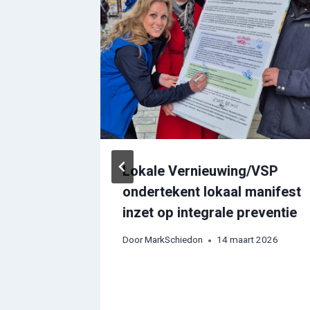
ie
Lokale Vernieuwing/VSP
ondertekent lokaal manifest
rken
inzet op integrale preventie
oord op
Door
MarkSchiedon
14 maart 2026
 2026