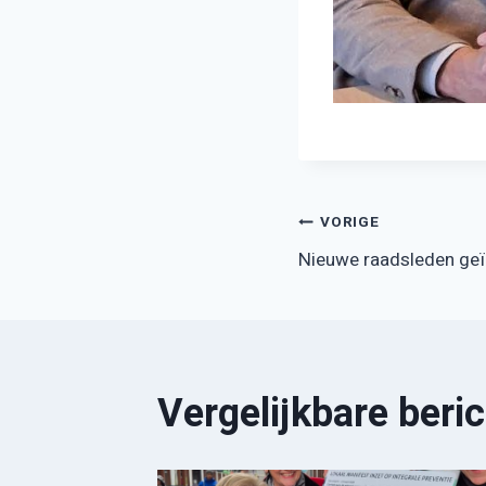
Bericht
VORIGE
Nieuwe raadsleden geï
navigatie
Vergelijkbare beri