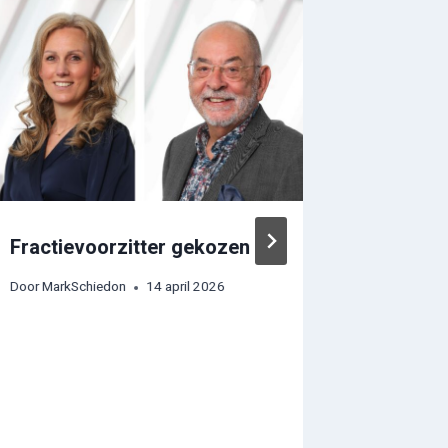
Fractievoorzitter gekozen
Nieuwe 
geïnsta
Door
MarkSchiedon
14 april 2026
Door
MarkS